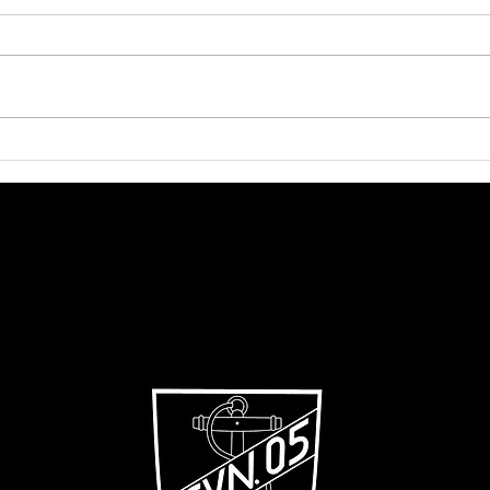
verdienter Heimsieg
ern
Hei