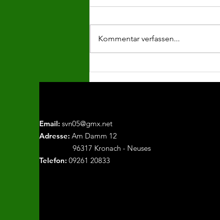
Kommentar verfassen...
späte Punkteteilung in
Lettenreuth
Email:
svn05@gmx.net
Adresse:
Am Damm 12
96317 Kronach - Neuses
Telefon:
09261 20833