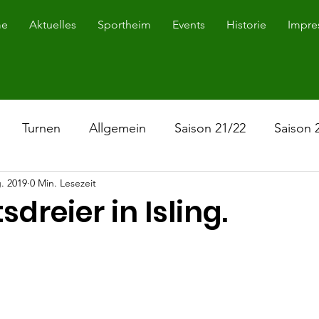
e
Aktuelles
Sportheim
Events
Historie
Impre
Turnen
Allgemein
Saison 21/22
Saison 
. 2019
0 Min. Lesezeit
Saison 19/21
Saison 23/24
dreier in Isling.