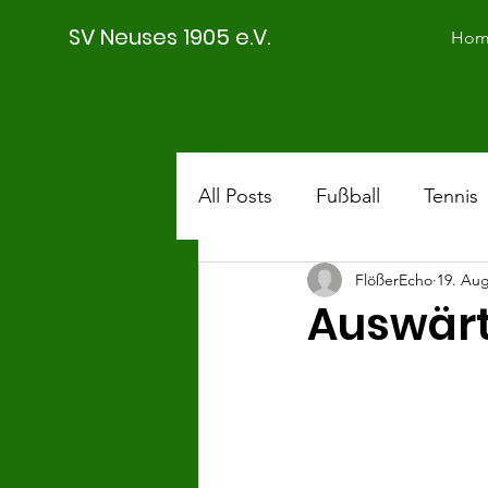
SV Neuses 1905 e.V.
Hom
All Posts
Fußball
Tennis
FlößerEcho
19. Aug
SVN II
Saison 18/19
Auswärts