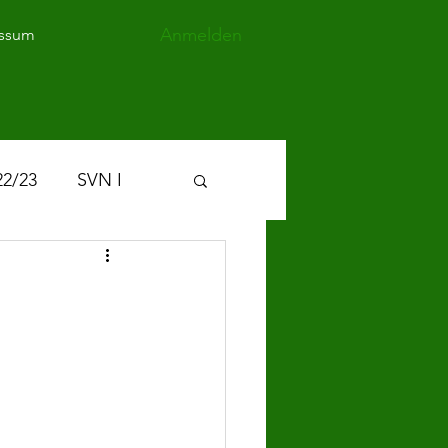
Anmelden
ssum
22/23
SVN I