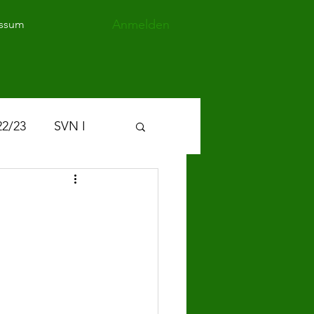
Anmelden
ssum
22/23
SVN I