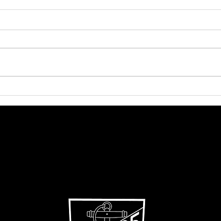
verdienter Heimsieg
ern
Hei