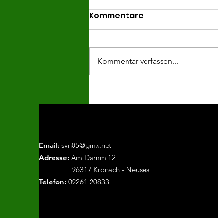
Kommentare
Kommentar verfassen...
späte Punkteteilung in
Lettenreuth
Email:
svn05@gmx.net
Adresse:
Am Damm 12
96317 Kronach - Neuses
Telefon:
09261 20833