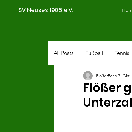
SV Neuses 1905 e.V.
Hom
All Posts
Fußball
Tennis
FlößerEcho
7. Okt.
SVN II
Saison 18/19
Flößer 
Unterza