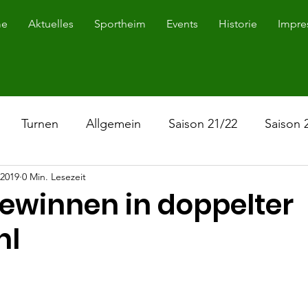
e
Aktuelles
Sportheim
Events
Historie
Impre
Turnen
Allgemein
Saison 21/22
Saison 
 2019
0 Min. Lesezeit
Saison 19/21
Saison 23/24
gewinnen in doppelter
hl