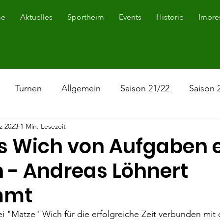
e
Aktuelles
Sportheim
Events
Historie
Impre
Turnen
Allgemein
Saison 21/22
Saison 
z 2023
1 Min. Lesezeit
Saison 19/21
Saison 23/24
s Wich von Aufgaben 
 - Andreas Löhnert
mmt
 "Matze" Wich für die erfolgreiche Zeit verbunden mit