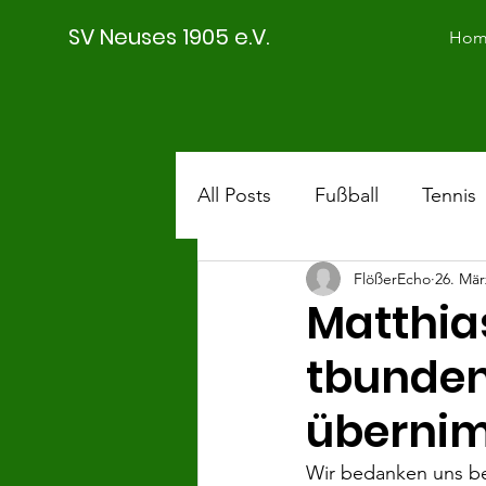
SV Neuses 1905 e.V.
Hom
All Posts
Fußball
Tennis
FlößerEcho
26. Mär
SVN II
Saison 18/19
Matthia
tbunden
überni
Wir bedanken uns bei