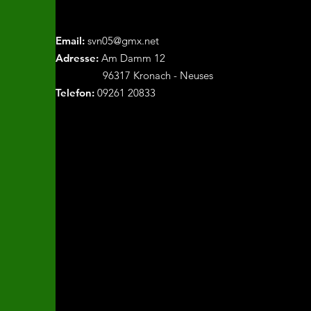
Email:
svn05@gmx.net
Adresse:
Am Damm 12
96317 Kronach - Neuses
Telefon:
09261 20833