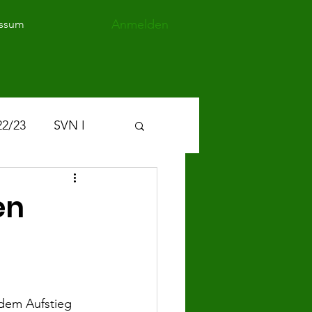
Anmelden
ssum
22/23
SVN I
en
 dem Aufstieg 