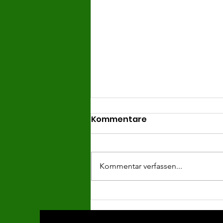
Kommentare
Kommentar verfassen...
späte Punkteteilung in
Lettenreuth