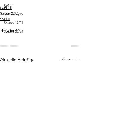
SVN II
Fußball
Saison 22/23
Saison 18/19
SVN II
Saison 19/21
Saison 23/24
Alle ansehen
Aktuelle Beiträge