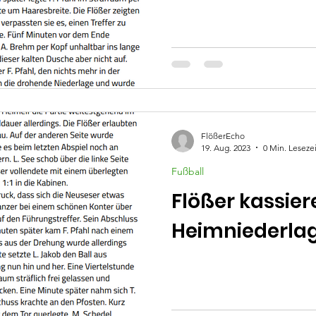
FlößerEcho
19. Aug. 2023
0 Min. Lesezei
Fußball
Flößer kassier
Heimniederla