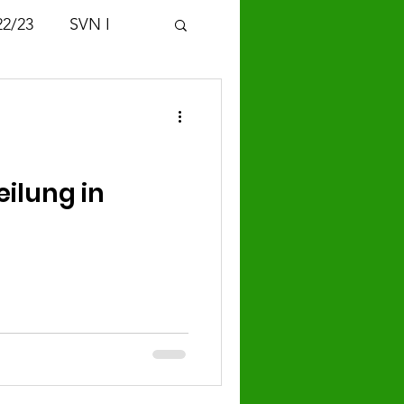
22/23
SVN I
ilung in