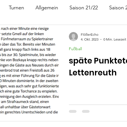
Turnen
Allgemein
Saison 21/22
Saison 
Saison 19/21
Saison 23/24
FlößerEcho
4. Okt. 2023
0 Min. Lesezeit
Fußball
späte Punktete
Lettenreuth