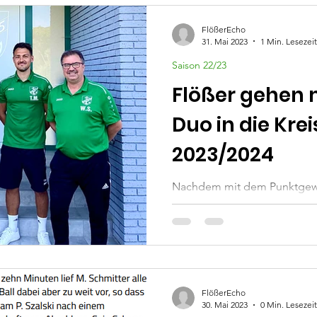
FlößerEcho
31. Mai 2023
1 Min. Lesezeit
Saison 22/23
Flößer gehen m
Duo in die Krei
2023/2024
Nachdem mit dem Punktgew
Marktgraitz 1911 e.V. der Lig
konnte nun auch die Trainerfr
FlößerEcho
30. Mai 2023
0 Min. Lesezeit