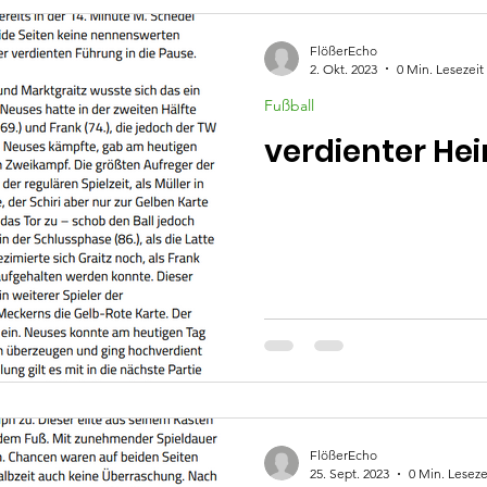
FlößerEcho
2. Okt. 2023
0 Min. Lesezeit
Fußball
verdienter He
FlößerEcho
25. Sept. 2023
0 Min. Leseze