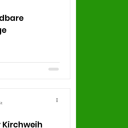
idbare
ge
it
r Kirchweih