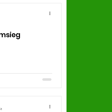
imsieg
it