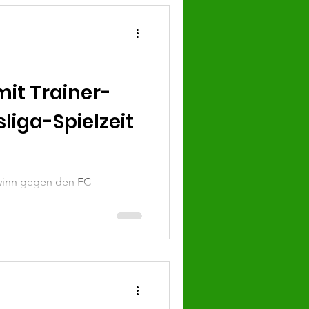
it Trainer-
sliga-Spielzeit
inn gegen den FC
averbleib gesichert wurde,
age geklärt...