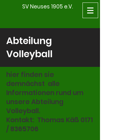
SV Neuses 1905 e.V.
Abteilung
Volleyball
hier finden sie
demnächst alle
Informationen rund um
unsere Abteilung
Volleyball.
Kontakt: Thomas Käß 0171
/ 8365706