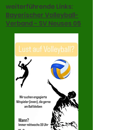
weiterführende Links:
Bayerischer Volleyball-
Verband - SV Neuses 05