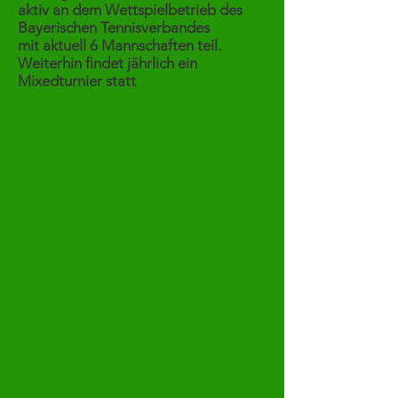
aktiv an dem Wettspielbetrieb des
Bayerischen Tennisverbandes
mit aktuell 6 Mannschaften teil.
Weiterhin findet jährlich ein
Mixedturnier statt