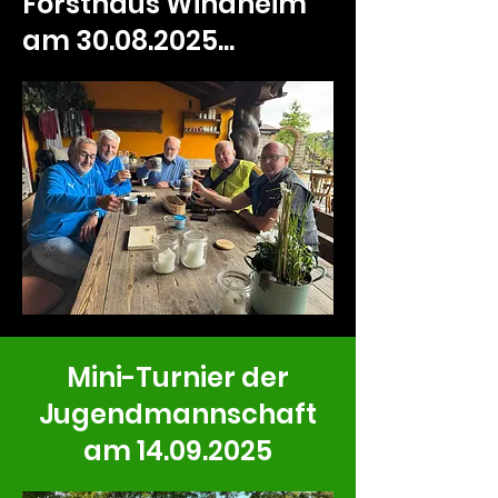
Forsthaus Windheim
am
30.08.2025
...
Mini-Turnier der
Jugendmannschaft
am 14.09.2025