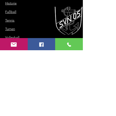
Historie
Fußball
Tennis
Turnen
Volleyball
Tischtennis
©
2018-2025
SV Neuses 1905 e.V.