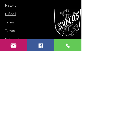
Historie
Fußball
Tennis
Turnen
Volleyball
Tischtennis
©
2018-2025
SV Neuses 1905 e.V.