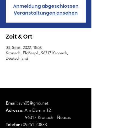
Anmeldung abgeschlossen
Veranstaltungen ansehen
Zeit & Ort
03. Sept. 2022, 18:30
Kronach, Flößerpl., 96317 Kronach,
Deutschland
Email:
svn05@gmx.net
Adresse:
Am Damm 12
96317 Kronach - Neuses
Telefon:
09261 20833