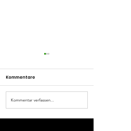
Kommentare
verdienter Heimsieg
Kommentar verfassen...
erneut verme
Heimniederla