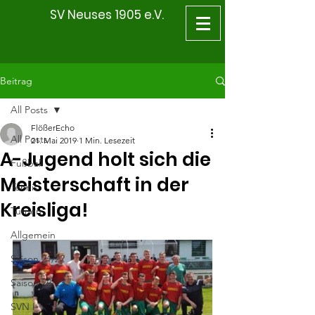
SV Neuses 1905 e.V.
Beitrag
All Posts
FlößerEcho
All Posts
21. Mai 2019
1 Min. Lesezeit
A-Jugend holt sich die
Fußball
Meisterschaft in der
Tennis
Kreisliga!
Turnen
Allgemein
Saison 21/22
Saison 22/23
SVN I