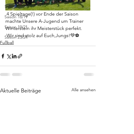
SVN II
 4 Spieltage(!) vor Ende der Saison 
Saison 18/19
machte Unsere A-Jugend um Trainer 
Saison 19/21
Winterstein ihr Meisterstück perfekt.
 Wir sind stolz auf Euch,Jungs!💚⚽️ 
Saison 23/24
Fußball
Alle ansehen
Aktuelle Beiträge