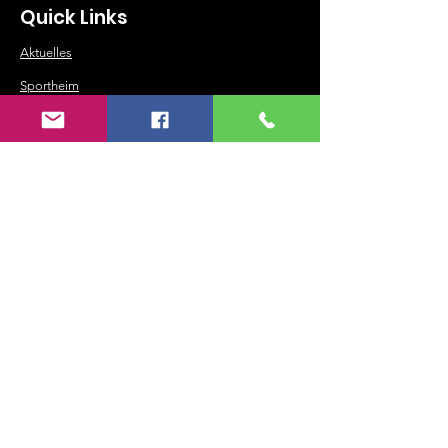
Quick Links
Aktuelles
Sportheim
Historie
Fußball
Tennis
Turnen
Volleyball
Tischtennis
©
2018-2025
SV Neuses 1905 e.V.