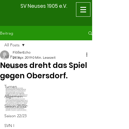
SV Neuses 1905 e.V.
Beitrag
All Posts
FlößerEcho
All Posts
21. Apr. 2019
0 Min. Lesezeit
Neuses dreht das Spiel
Fußball
gegen Obersdorf.
Tennis
Turnen
Allgemein
Saison 21/22
Saison 22/23
SVN I