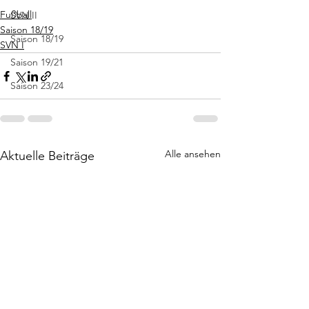
Fußball
SVN II
Saison 18/19
Saison 18/19
SVN I
Saison 19/21
Saison 23/24
Alle ansehen
Aktuelle Beiträge