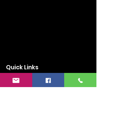
Quick Links
Aktuelles
Sportheim
Historie
Fußball
Tennis
Turnen