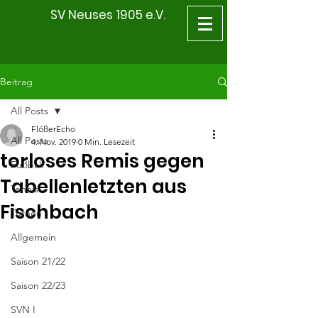
SV Neuses 1905 e.V.
Beitrag
All Posts
FlößerEcho
All Posts
4. Nov. 2019
0 Min. Lesezeit
torloses Remis gegen
Fußball
Tabellenletzten aus
Tennis
Fischbach
Turnen
Allgemein
Saison 21/22
Saison 22/23
SVN I