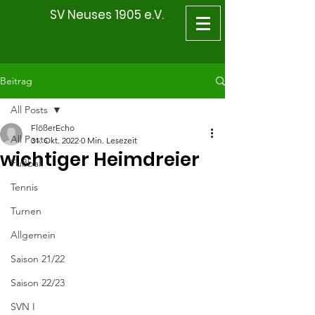
SV Neuses 1905 e.V.
Beitrag
All Posts
FlößerEcho
All Posts
31. Okt. 2022
0 Min. Lesezeit
wichtiger Heimdreier
Fußball
Tennis
Turnen
Allgemein
Saison 21/22
Saison 22/23
SVN I