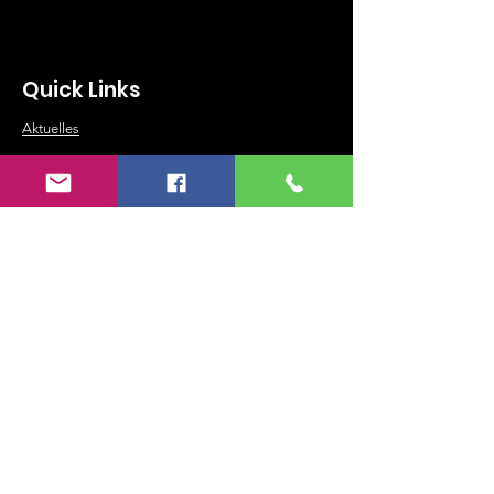
Quick Links
Aktuelles
Sportheim
Historie
Fußball
Tennis
Turnen
Volleyball
Tischtennis
©
2018-2025
SV Neuses 1905 e.V.