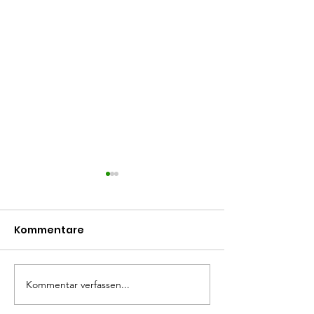
Kommentare
verdienter Heimsieg
Kommentar verfassen...
erneut verme
Heimniederla